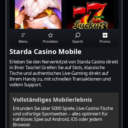
Starda Casino Mobile
Erleben Sie den Nervenkitzel von Starda Casino direkt
in Ihrer Tasche! Greifen Sie auf Slots, klassische
Tische und authentisches Live-Gaming direkt auf
Ihrem Handy zu, mit schnellen Transaktionen und
vollem Support.
Vollständiges Mobilerlebnis
Erkunden Sie über 5000 Spiele, Live-Casino-Tische
und sofortige Sportwetten – alles optimiert für
nahtloses Spiel auf Android, iOS oder jedem
Browser.