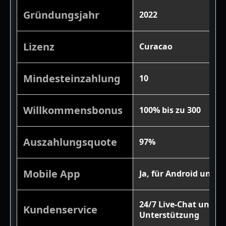
Gründungsjahr
2022
Lizenz
Curacao
Mindesteinzahlung
10
Willkommensbonus
100% bis zu 300
Auszahlungsquote
97%
Mobile App
Ja, für Android und i
24/7 Live-Chat und E-
Kundenservice
Unterstützung