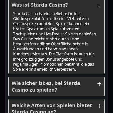
Was ist Starda Casino?
Starda Casino ist eine beliebte Online-
Glücksspielplattform, die eine Vielzahl von
Casinospielen anbietet. Spieler können ein
breites Spektrum an Spielautomaten,
Tischspielen und Live-Dealer-Spielen genießen.
Das Casino zeichnet sich durch seine
benutzerfreundliche Oberfläche, schnelle
Auszahlungen und hervorragenden
Kundenservice aus. Die Plattform ist auch für
ihre großzügigen Bonusangebote und
regelmäßigen Promotionen bekannt, die das
Spielerlebnis erheblich verbessern.
Wie sicher ist es, bei Starda
Casino zu spielen?
Welche Arten von Spielen bietet
Starda Casino an?