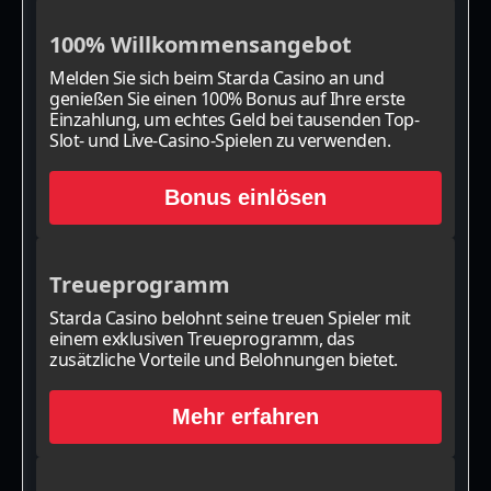
100% Willkommensangebot
Melden Sie sich beim Starda Casino an und
genießen Sie einen 100% Bonus auf Ihre erste
Einzahlung, um echtes Geld bei tausenden Top-
Slot- und Live-Casino-Spielen zu verwenden.
Bonus einlösen
Treueprogramm
Starda Casino belohnt seine treuen Spieler mit
einem exklusiven Treueprogramm, das
zusätzliche Vorteile und Belohnungen bietet.
Mehr erfahren