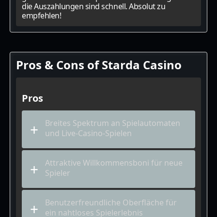
die Auszahlungen sind schnell. Absolut zu
empfehlen!
Pros & Cons of Starda Casino
Pros
Breites Spektrum an Spielautomaten
und Live-Casino-Spielen
Attraktive Willkommensboni für neue
Spieler
Benutzerfreundliche Oberfläche für
ein nahtloses Spielerlebnis