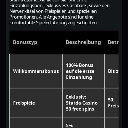
Einzahlungsboni, exklusives Cashback, sowie den
Nervenkitzel von Freispielen und speziellen
Promotionen. Alle Angebote sind für eine
komfortable Spielerfahrung zugeschnitten.
Bonustyp
Beschreibung
Betrag
100% Bonus
Willkommensbonus
auf die erste
Bis zu 1
Einzahlung
Exklusiv:
50
Freispiele
Starda Casino
Freispiel
50 free spins
5%